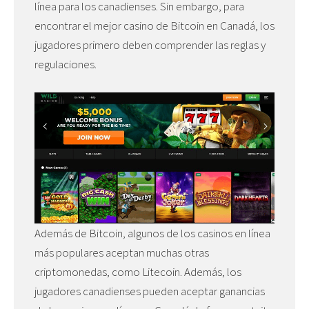
línea para los canadienses. Sin embargo, para
encontrar el mejor casino de Bitcoin en Canadá, los
jugadores primero deben comprender las reglas y
regulaciones.
Además de Bitcoin, algunos de los casinos en línea
más populares aceptan muchas otras
criptomonedas, como Litecoin. Además, los
jugadores canadienses pueden aceptar ganancias