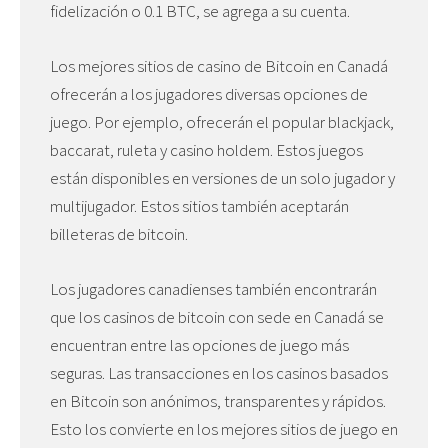
fidelización o 0.1 BTC, se agrega a su cuenta.
Los mejores sitios de casino de Bitcoin en Canadá
ofrecerán a los jugadores diversas opciones de
juego. Por ejemplo, ofrecerán el popular blackjack,
baccarat, ruleta y casino holdem. Estos juegos
están disponibles en versiones de un solo jugador y
multijugador. Estos sitios también aceptarán
billeteras de bitcoin.
Los jugadores canadienses también encontrarán
que los casinos de bitcoin con sede en Canadá se
encuentran entre las opciones de juego más
seguras. Las transacciones en los casinos basados
en Bitcoin son anónimos, transparentes y rápidos.
Esto los convierte en los mejores sitios de juego en