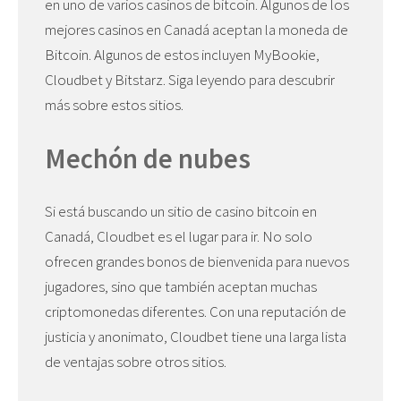
en uno de varios casinos de bitcoin. Algunos de los
mejores casinos en Canadá aceptan la moneda de
Bitcoin. Algunos de estos incluyen MyBookie,
Cloudbet y Bitstarz. Siga leyendo para descubrir
más sobre estos sitios.
Mechón de nubes
Si está buscando un sitio de casino bitcoin en
Canadá, Cloudbet es el lugar para ir. No solo
ofrecen grandes bonos de bienvenida para nuevos
jugadores, sino que también aceptan muchas
criptomonedas diferentes. Con una reputación de
justicia y anonimato, Cloudbet tiene una larga lista
de ventajas sobre otros sitios.