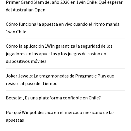
Primer Grand Slam del año 2026 en 1win Chile: Qué esperar
del Australian Open
Cómo funciona la apuesta en vivo cuando el ritmo manda
1win Chile
Cómo la aplicación 1Win garantiza la seguridad de los
jugadores en las apuestas y los juegos de casino en
dispositivos móviles
Joker Jewels: La tragamonedas de Pragmatic Play que
resiste al paso del tiempo
Betsala: ¿Es una plataforma confiable en Chile?
Por qué Winpot destaca en el mercado mexicano de las
apuestas