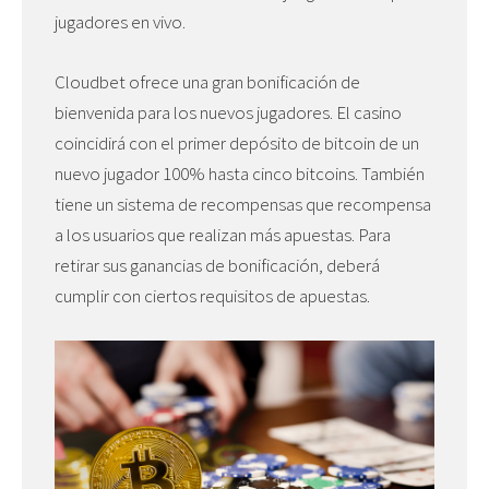
jugadores en vivo.
Cloudbet ofrece una gran bonificación de
bienvenida para los nuevos jugadores. El casino
coincidirá con el primer depósito de bitcoin de un
nuevo jugador 100% hasta cinco bitcoins. También
tiene un sistema de recompensas que recompensa
a los usuarios que realizan más apuestas. Para
retirar sus ganancias de bonificación, deberá
cumplir con ciertos requisitos de apuestas.