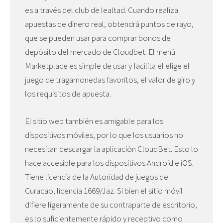
es a través del club de lealtad. Cuando realiza
apuestas de dinero real, obtendrá puntos de rayo,
que se pueden usar para comprar bonos de
depósito del mercado de Cloudbet. El menú
Marketplace es simple de usar y facilita el elige el
juego de tragamonedas favoritos, el valor de giro y
los requisitos de apuesta.
El sitio web también es amigable para los
dispositivos móviles, por lo que los usuarios no
necesitan descargar la aplicación CloudBet. Esto lo
hace accesible para los dispositivos Android e iOS.
Tiene licencia de la Autoridad de juegos de
Curacao, licencia 1669/Jaz. Si bien el sitio móvil
difiere ligeramente de su contraparte de escritorio,
es lo suficientemente rápido y receptivo como