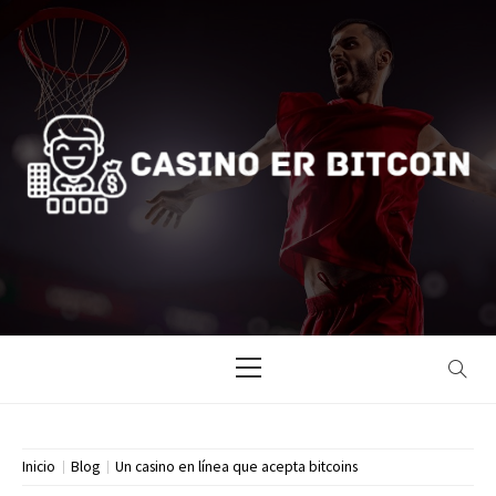
Saltar
al
contenido
CASINO ER
JUEGA Y SIENTE LA
VICTORIA
BITCOIN
Menú
principal
Inicio
Blog
Un casino en línea que acepta bitcoins