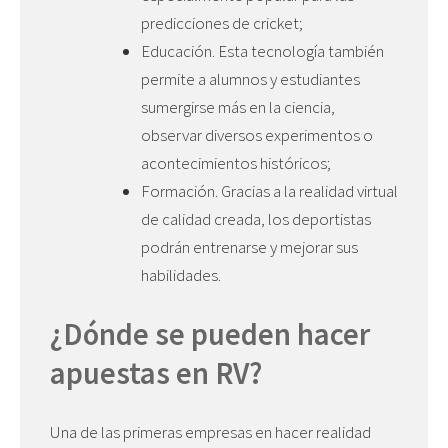
predicciones de cricket;
Educación. Esta tecnología también
permite a alumnos y estudiantes
sumergirse más en la ciencia,
observar diversos experimentos o
acontecimientos históricos;
Formación. Gracias a la realidad virtual
de calidad creada, los deportistas
podrán entrenarse y mejorar sus
habilidades.
¿Dónde se pueden hacer
apuestas en RV?
Una de las primeras empresas en hacer realidad