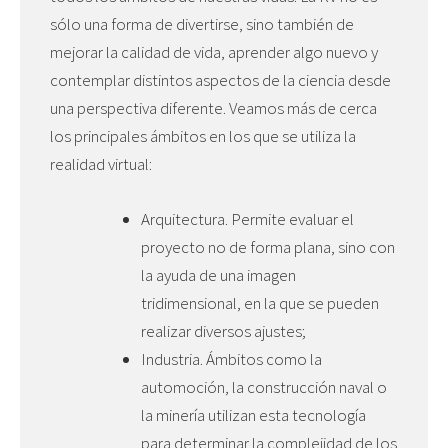
sólo una forma de divertirse, sino también de
mejorar la calidad de vida, aprender algo nuevo y
contemplar distintos aspectos de la ciencia desde
una perspectiva diferente. Veamos más de cerca
los principales ámbitos en los que se utiliza la
realidad virtual:
Arquitectura. Permite evaluar el
proyecto no de forma plana, sino con
la ayuda de una imagen
tridimensional, en la que se pueden
realizar diversos ajustes;
Industria. Ámbitos como la
automoción, la construcción naval o
la minería utilizan esta tecnología
para determinar la complejidad de los