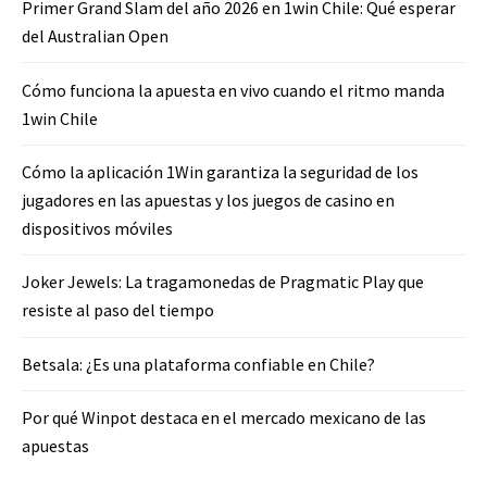
Primer Grand Slam del año 2026 en 1win Chile: Qué esperar
del Australian Open
Cómo funciona la apuesta en vivo cuando el ritmo manda
1win Chile
Cómo la aplicación 1Win garantiza la seguridad de los
jugadores en las apuestas y los juegos de casino en
dispositivos móviles
Joker Jewels: La tragamonedas de Pragmatic Play que
resiste al paso del tiempo
Betsala: ¿Es una plataforma confiable en Chile?
Por qué Winpot destaca en el mercado mexicano de las
apuestas